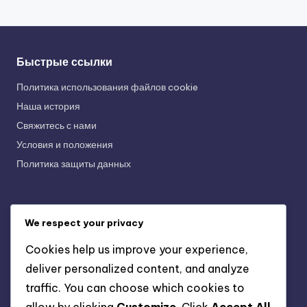
Быстрые ссылки
Политика использования файлов cookie
Наша история
Свяжитесь с нами
Условия и положения
Политика защиты данных
Последние публикации
We respect your privacy
Функции опросов ICQ: максимизация вовлеченности в
Cookies help us improve your experience,
группах сообщества
deliver personalized content, and analyze
Возможности обмена файлами ICQ: преимущества для
traffic. You can choose which cookies to
фрилансеров