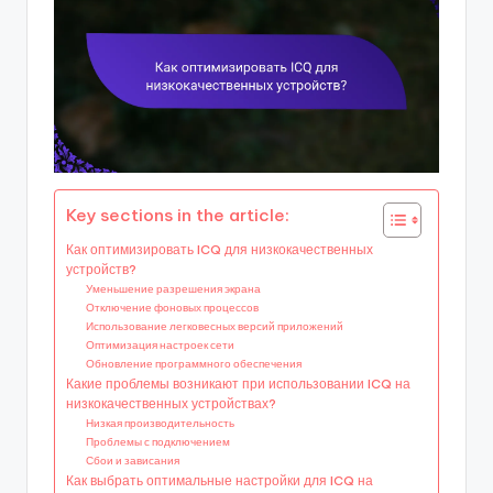
Key sections in the article:
Как оптимизировать ICQ для низкокачественных
устройств?
Уменьшение разрешения экрана
Отключение фоновых процессов
Использование легковесных версий приложений
Оптимизация настроек сети
Обновление программного обеспечения
Какие проблемы возникают при использовании ICQ на
низкокачественных устройствах?
Низкая производительность
Проблемы с подключением
Сбои и зависания
Как выбрать оптимальные настройки для ICQ на