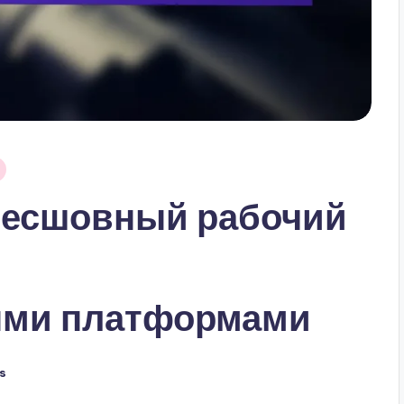
Бесшовный рабочий
и
ыми платформами
s