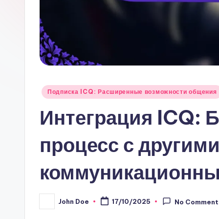
Posted
Подписка ICQ: Расширенные возможности общения
in
Интеграция ICQ: 
процесс с другим
коммуникационн
John Doe
17/10/2025
No Comment
Posted
by