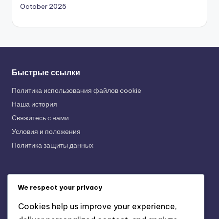
October 2025
Быстрые ссылки
Политика использования файлов cookie
Наша история
Свяжитесь с нами
Условия и положения
Политика защиты данных
Последние публикации
We respect your privacy
Функции опросов ICQ: максимизация вовлеченности в
Cookies help us improve your experience,
группах сообщества