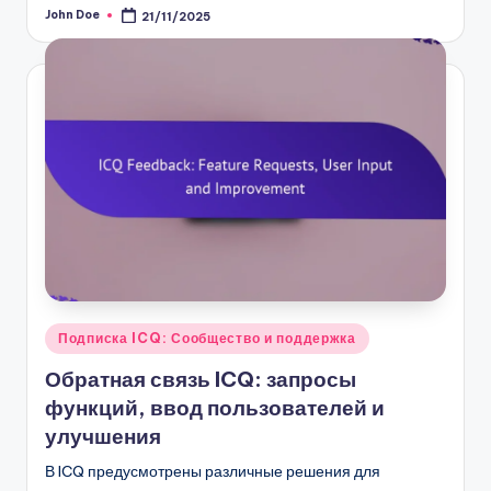
John Doe
21/11/2025
Posted
by
Posted
Подписка ICQ: Сообщество и поддержка
in
Обратная связь ICQ: запросы
функций, ввод пользователей и
улучшения
В ICQ предусмотрены различные решения для