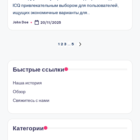
ICQ привлекательным выбором для пользователей,
ищущих экономичные варианты для…
John Doe
20/11/2025
Posted
by
Posts
1
2
3
…
5
NEXT
PAGE
pagination
Быстрые ссылки
Наша история
Обзор
Свяжитесь с нами
Категории