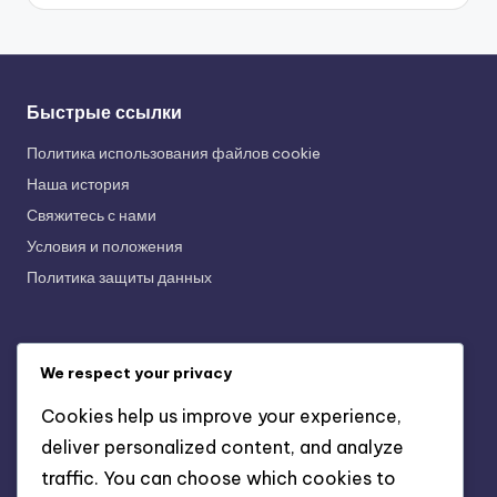
Быстрые ссылки
Политика использования файлов cookie
Наша история
Свяжитесь с нами
Условия и положения
Политика защиты данных
Последние публикации
We respect your privacy
Функции опросов ICQ: максимизация вовлеченности в
Cookies help us improve your experience,
группах сообщества
deliver personalized content, and analyze
Возможности обмена файлами ICQ: преимущества для
traffic. You can choose which cookies to
фрилансеров