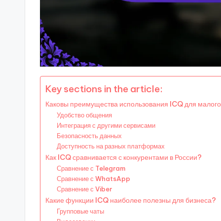
Key sections in the article:
Каковы преимущества использования ICQ для малого
Удобство общения
Интеграция с другими сервисами
Безопасность данных
Доступность на разных платформах
Как ICQ сравнивается с конкурентами в России?
Сравнение с Telegram
Сравнение с WhatsApp
Сравнение с Viber
Какие функции ICQ наиболее полезны для бизнеса?
Групповые чаты