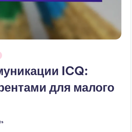
муникации ICQ:
рентами для малого
ts